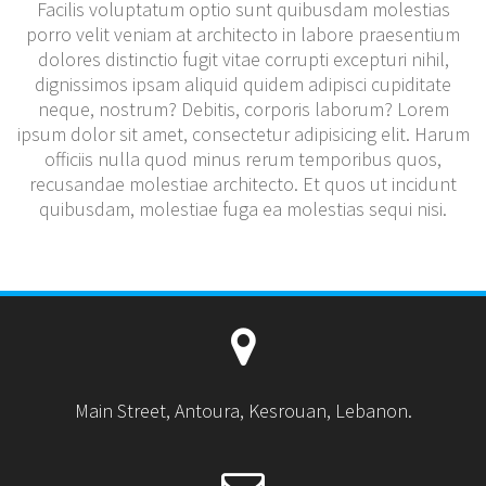
Facilis voluptatum optio sunt quibusdam molestias
porro velit veniam at architecto in labore praesentium
dolores distinctio fugit vitae corrupti excepturi nihil,
dignissimos ipsam aliquid quidem adipisci cupiditate
neque, nostrum? Debitis, corporis laborum? Lorem
ipsum dolor sit amet, consectetur adipisicing elit. Harum
officiis nulla quod minus rerum temporibus quos,
recusandae molestiae architecto. Et quos ut incidunt
quibusdam, molestiae fuga ea molestias sequi nisi.
Main Street, Antoura, Kesrouan, Lebanon.