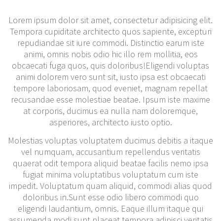
Lorem ipsum dolor sit amet, consectetur adipisicing elit.
Tempora cupiditate architecto quos sapiente, excepturi
repudiandae sit iure commodi. Distinctio earum iste
animi, omnis nobis odio hic illo rem mollitia, eos
obcaecati fuga quos, quis doloribus!Eligendi voluptas
animi dolorem vero sunt sit, iusto ipsa est obcaecati
tempore laboriosam, quod eveniet, magnam repellat
recusandae esse molestiae beatae. Ipsum iste maxime
at corporis, ducimus ea nulla nam doloremque,
asperiores, architecto iusto optio.
Molestias voluptas voluptatem ducimus debitis a itaque
vel numquam, accusantium repellendus veritatis
quaerat odit tempora aliquid beatae facilis nemo ipsa
fugiat minima voluptatibus voluptatum cum iste
impedit. Voluptatum quam aliquid, commodi alias quod
doloribus in.Sunt esse odio libero commodi quo
eligendi laudantium, omnis. Eaque illum itaque qui
assumenda modi sunt placeat tempora adipisci veritatis