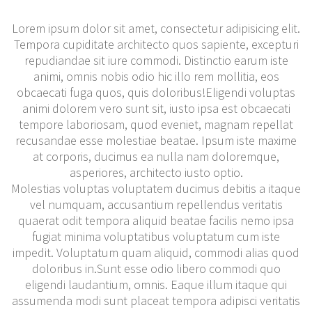
Lorem ipsum dolor sit amet, consectetur adipisicing elit.
Tempora cupiditate architecto quos sapiente, excepturi
repudiandae sit iure commodi. Distinctio earum iste
animi, omnis nobis odio hic illo rem mollitia, eos
obcaecati fuga quos, quis doloribus!Eligendi voluptas
animi dolorem vero sunt sit, iusto ipsa est obcaecati
tempore laboriosam, quod eveniet, magnam repellat
recusandae esse molestiae beatae. Ipsum iste maxime
at corporis, ducimus ea nulla nam doloremque,
asperiores, architecto iusto optio.
Molestias voluptas voluptatem ducimus debitis a itaque
vel numquam, accusantium repellendus veritatis
quaerat odit tempora aliquid beatae facilis nemo ipsa
fugiat minima voluptatibus voluptatum cum iste
impedit. Voluptatum quam aliquid, commodi alias quod
doloribus in.Sunt esse odio libero commodi quo
eligendi laudantium, omnis. Eaque illum itaque qui
assumenda modi sunt placeat tempora adipisci veritatis