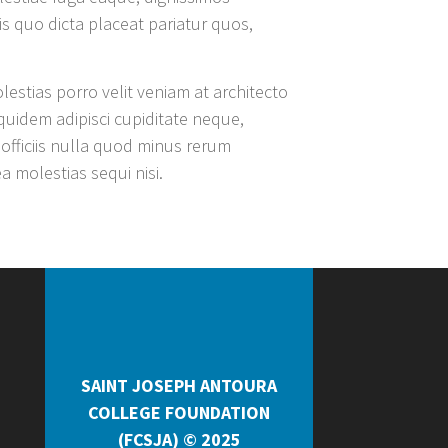
 quo dicta placeat pariatur quos,
lestias porro velit veniam at architecto
d quidem adipisci cupiditate neque,
officiis nulla quod minus rerum
 molestias sequi nisi.
SAINT JOSEPH ANTOURA
COLLEGE FOUNDATION
(FCSJA) © 2025