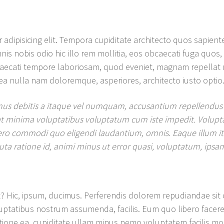
adipisicing elit. Tempora cupiditate architecto quos sapiente
nis nobis odio hic illo rem mollitia, eos obcaecati fuga quos,
obcaecati tempore laboriosam, quod eveniet, magnam repellat
ea nulla nam doloremque, asperiores, architecto iusto optio
us debitis a itaque vel numquam, accusantium repellendus 
giat minima voluptatibus voluptatum cum iste impedit. Volu
ibero commodi quo eligendi laudantium, omnis. Eaque illum
luta ratione id, animi minus ut error quasi, voluptatum, ipsam
? Hic, ipsum, ducimus. Perferendis dolorem repudiandae sit
ptatibus nostrum assumenda, facilis. Eum quo libero facere i
tione ea, cupiditate ullam minus nemo voluptatem facilis mo