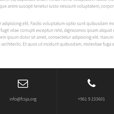
 animi suscipit tenetur iusto nesciunt voluptatem, corporis
adipisicing elit. Facilis voluptatum optio sunt quibusdam mo
fugit vitae corrupti excepturi nihil, dignissimos ipsam aliqui
em ipsum dolor sit amet, consectetur adipisicing elit. Harum 
rchitecto. Et quos ut incidunt quibusdam, molestiae fuga ea
info@fcsja.org
+961 9 233601