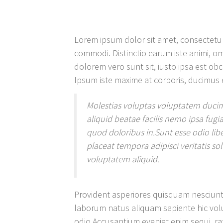
Lorem ipsum dolor sit amet, consectetur 
commodi. Distinctio earum iste animi, om
dolorem vero sunt sit, iusto ipsa est 
Ipsum iste maxime at corporis, ducimus 
Molestias voluptas voluptatem ducim
aliquid beatae facilis nemo ipsa fu
quod doloribus in.Sunt esse odio l
placeat tempora adipisci veritatis so
voluptatem aliquid.
Provident asperiores quisquam nesciunt
laborum natus aliquam sapiente hic volu
odio.Accusantium eveniet enim sequi, ra