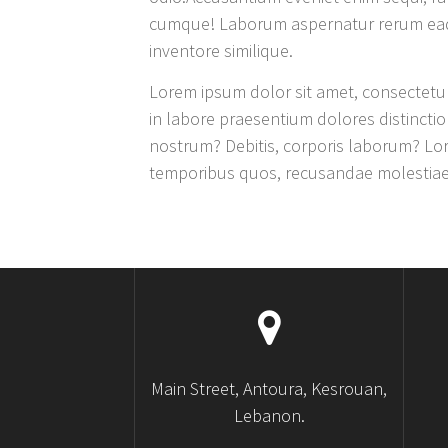
cumque! Laborum aspernatur rerum eaque
inventore similique.
Lorem ipsum dolor sit amet, consectetur 
in labore praesentium dolores distinctio 
nostrum? Debitis, corporis laborum? Lor
temporibus quos, recusandae molestiae a
Main Street, Antoura, Kesrouan,
Lebanon.