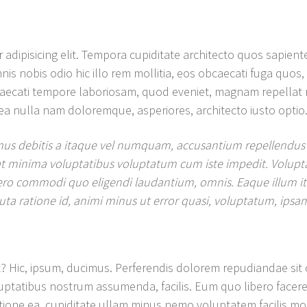
adipisicing elit. Tempora cupiditate architecto quos sapiente
nis nobis odio hic illo rem mollitia, eos obcaecati fuga quos,
obcaecati tempore laboriosam, quod eveniet, magnam repellat
ea nulla nam doloremque, asperiores, architecto iusto optio
us debitis a itaque vel numquam, accusantium repellendus 
giat minima voluptatibus voluptatum cum iste impedit. Volu
ibero commodi quo eligendi laudantium, omnis. Eaque illum
luta ratione id, animi minus ut error quasi, voluptatum, ipsam
? Hic, ipsum, ducimus. Perferendis dolorem repudiandae sit
ptatibus nostrum assumenda, facilis. Eum quo libero facere i
tione ea, cupiditate ullam minus nemo voluptatem facilis mo