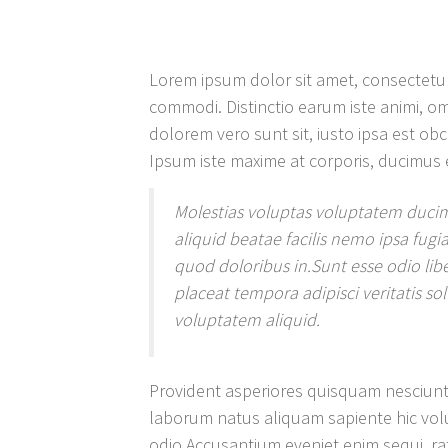
Lorem ipsum dolor sit amet, consectetur 
commodi. Distinctio earum iste animi, om
dolorem vero sunt sit, iusto ipsa est 
Ipsum iste maxime at corporis, ducimus 
Molestias voluptas voluptatem ducim
aliquid beatae facilis nemo ipsa fu
quod doloribus in.Sunt esse odio l
placeat tempora adipisci veritatis so
voluptatem aliquid.
Provident asperiores quisquam nesciunt
laborum natus aliquam sapiente hic volu
odio.Accusantium eveniet enim sequi, ra