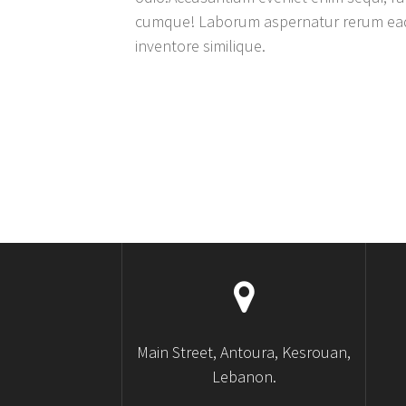
cumque! Laborum aspernatur rerum eaque
inventore similique.
Main Street, Antoura, Kesrouan,
Lebanon.