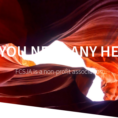
YOU NEED ANY H
FCSJA is a non-profit association