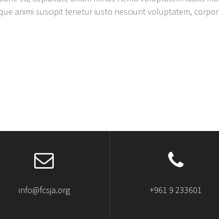
 animi suscipit tenetur iusto nesciunt voluptatem, corporis
info@fcsja.org
+961 9 233601