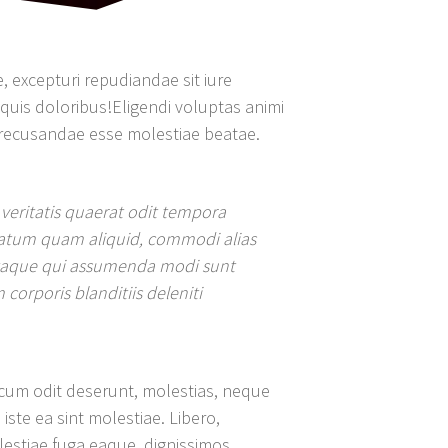
, excepturi repudiandae sit iure
 quis doloribus!Eligendi voluptas animi
 recusandae esse molestiae beatae.
.
veritatis quaerat odit tempora
ptatum quam aliquid, commodi alias
 itaque qui assumenda modi sunt
 corporis blanditiis deleniti
 cum odit deserunt, molestias, neque
ste ea sint molestiae. Libero,
lestiae fuga eaque, dignissimos