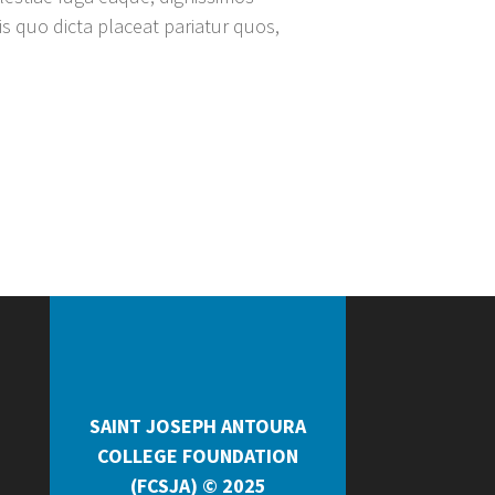
 quo dicta placeat pariatur quos,
SAINT JOSEPH ANTOURA
COLLEGE FOUNDATION
(FCSJA) © 2025